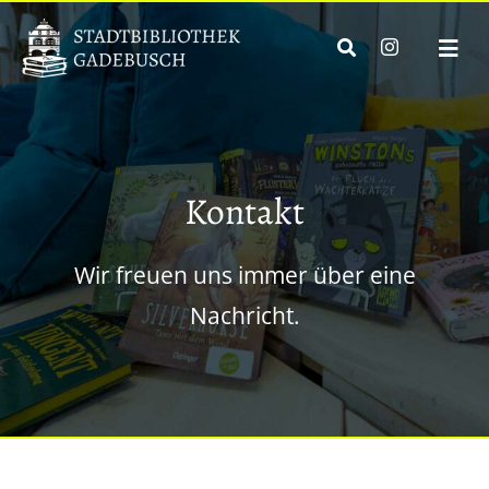
Zum
Inhalt
(öffnet
Togg
in
springen
neuem
Navi
Tab)
Home
News
Kontakt
Angebot
Wir freuen uns immer über eine
Über Uns
Nachricht.
Onleihe
Filmfriend